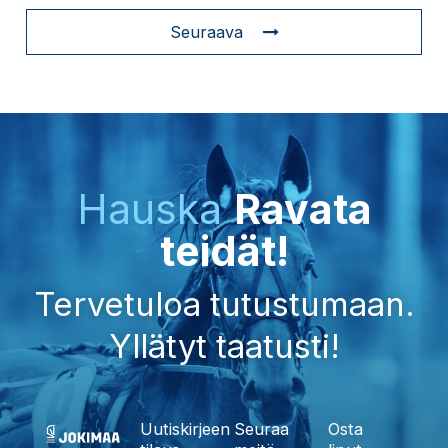
Seuraava
Hauska
Ravata
teidät!
Tervetuloa tutustumaan.
Yllätyt taatusti!
Uutiskirjeen
Seuraa
Osta