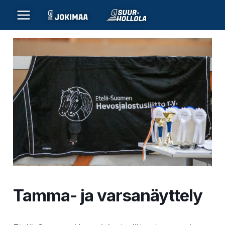
Siirry
sisältöön
Tamma- ja varsanäyttely