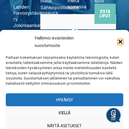
tilaus
meitä
liput
somessa
Lahden
Sähköpostiosoite:
OSTA
I
F
X
Y
T
Hevosystäväinseura
LIPUT
n
a
-
o
i
ry
Jokimaankatu
s
c
t
u
k
6, 15700
t
e
w
t
t
Kyllä,
Lahti
Hallinnoi evästeiden
a
b
i
u
o
Puh.
020
suostumusta
tilaan
g
o
t
b
k
785
uutiskirjeen
r
o
t
e
6440
Parhaan kokemuksen tarjoamiseksi käytämme teknologioita, kuten
a
k
e
info@jokimaanravit.fi
evästeitä, tallentaaksemme ja/tai käyttääksemme laitetietoja. Näiden
tekniikoiden hyväksyminen antaa meille mahdollisuuden käsitellä
m
r
Toimisto
tietoja, kuten selauskäyttäytymistä tai yksilöllisiä tunnuksia tällä
avoinna
sivustolla. Suostumuksen jättäminen tai peruuttaminen voi vaikuttaa
arkisin
haitallisesti tiettyihin ominaisuuksiin ja toimintoihin.
klo 8-15
HYVÄKSY
KIELLÄ
Järjestä tapahtuma
NÄYTÄ ASETUKSET