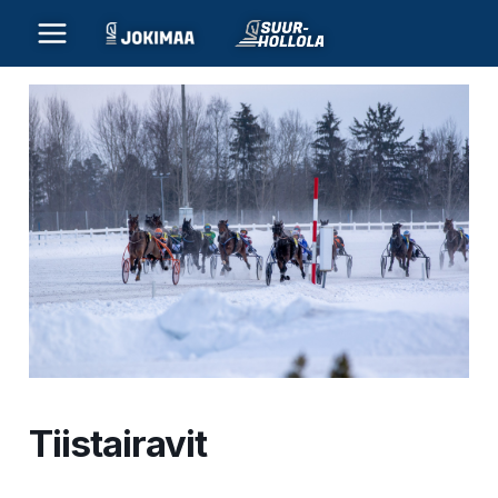
Siirry
sisältöön
Tiistairavit