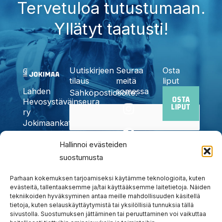
Tervetuloa tutustumaan.
Yllätyt taatusti!
Uutiskirjeen
Seuraa
Osta
tilaus
meitä
liput
somessa
Lahden
Sähköpostiosoite:
OSTA
I
F
X
Y
T
Hevosystäväinseura
LIPUT
n
a
-
o
i
ry
Jokimaankatu
s
c
t
u
k
6, 15700
t
e
w
t
t
Kyllä,
Hallinnoi evästeiden
Lahti
a
b
i
u
o
Puh.
020
suostumusta
tilaan
g
o
t
b
k
785
uutiskirjeen
r
o
t
e
6440
Parhaan kokemuksen tarjoamiseksi käytämme teknologioita, kuten
a
k
e
evästeitä, tallentaaksemme ja/tai käyttääksemme laitetietoja. Näiden
info@jokimaanravit.fi
tekniikoiden hyväksyminen antaa meille mahdollisuuden käsitellä
m
r
Toimisto
tietoja, kuten selauskäyttäytymistä tai yksilöllisiä tunnuksia tällä
avoinna
sivustolla. Suostumuksen jättäminen tai peruuttaminen voi vaikuttaa
arkisin