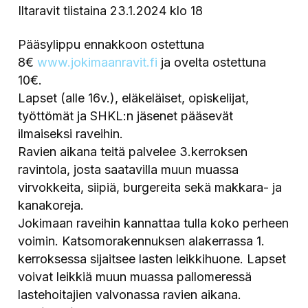
Iltaravit tiistaina 23.1.2024 klo 18
Pääsylippu ennakkoon ostettuna
8€
www.jokimaanravit.fi
ja ovelta ostettuna
10€.
Lapset (alle 16v.), eläkeläiset, opiskelijat,
työttömät ja SHKL:n jäsenet pääsevät
ilmaiseksi raveihin.
Ravien aikana teitä palvelee 3.kerroksen
ravintola, josta saatavilla muun muassa
virvokkeita, siipiä, burgereita sekä makkara- ja
kanakoreja.
Jokimaan raveihin kannattaa tulla koko perheen
voimin. Katsomorakennuksen alakerrassa 1.
kerroksessa sijaitsee lasten leikkihuone. Lapset
voivat leikkiä muun muassa pallomeressä
lastehoitajien valvonassa ravien aikana.