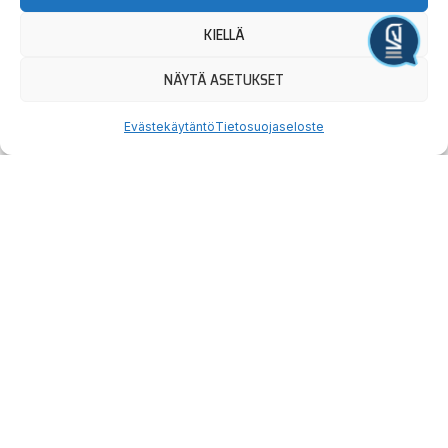
KIELLÄ
Järjestä tapahtuma
NÄYTÄ ASETUKSET
Evästekäytäntö
Tietosuojaseloste
Prev
Nex
EDELLINEN
SEURAAVA
karsten tie suur-hollola-ajoon sankari – kilpailusarja jatkuu elokuussa
Suur-Hollolan lähtölistat valmistuneet
Hauska
Ravata
teidät!