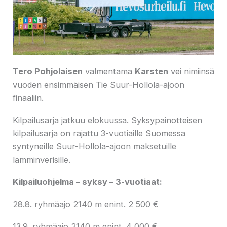
Tero Pohjolaisen
valmentama
Karsten
vei nimiinsä
vuoden ensimmäisen Tie Suur-Hollola-ajoon
finaaliin.
Kilpailusarja jatkuu elokuussa. Syksypainotteisen
kilpailusarja on rajattu 3-vuotiaille Suomessa
syntyneille Suur-Hollola-ajoon maksetuille
lämminverisille.
Kilpailuohjelma – syksy – 3-vuotiaat:
28.8. ryhmäajo 2140 m enint. 2 500 €
13.9. ryhmäajo 2140 m enint. 4 000 €