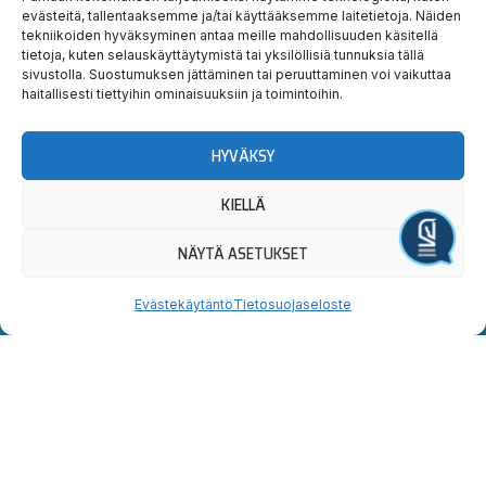
evästeitä, tallentaaksemme ja/tai käyttääksemme laitetietoja. Näiden
Suur-Hollola-talkoot 2026 – aloituspäivä ti 9.6.
3.6. ravien voittajat & kuvat
tekniikoiden hyväksyminen antaa meille mahdollisuuden käsitellä
tietoja, kuten selauskäyttäytymistä tai yksilöllisiä tunnuksia tällä
sivustolla. Suostumuksen jättäminen tai peruuttaminen voi vaikuttaa
haitallisesti tiettyihin ominaisuuksiin ja toimintoihin.
HYVÄKSY
Hauska
Ravata
KIELLÄ
teidät!
Järjestä tapahtuma
NÄYTÄ ASETUKSET
Tervetuloa tutustumaan.
Evästekäytäntö
Tietosuojaseloste
Yllätyt taatusti!
Uutiskirjeen
Seuraa
Osta
tilaus
meitä
liput