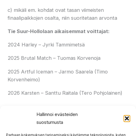
c) mikäli em. kohdat ovat tasan viimeisten
finaalipaikkojen osalta, niin suoritetaan arvonta
Tie Suur-Hollolaan aikaisemmat voittajat:
2024 Harley – Jyrki Tammimetsä
2025 Brutal Match – Tuomas Korvenoja
2025 Artful Iceman – Jarmo Saarela (Timo
Korvenheimo)
2026 Karsten – Santtu Raitala (Tero Pohjolainen)
Hallinnoi evästeiden
suostumusta
Prev
Nex
EDELLINEN
SEURAAVA
Parhaan kokemuksen tarjoamiseksi käytämme teknologioita, kuten