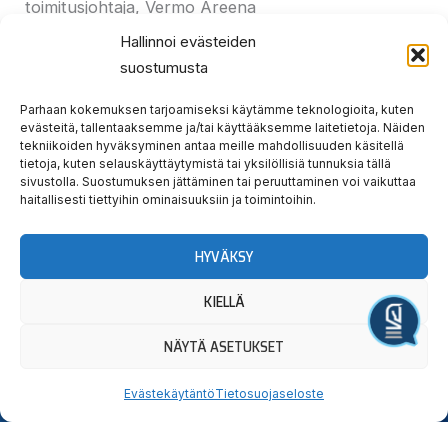
toimitusjohtaja, Vermo Areena
Hallinnoi evästeiden
Ville Holopainen
suostumusta
p. 0440 231 093
Parhaan kokemuksen tarjoamiseksi käytämme teknologioita, kuten
evästeitä, tallentaaksemme ja/tai käyttääksemme laitetietoja. Näiden
toimitusjohtaja, Jokimaan ravikeskus
tekniikoiden hyväksyminen antaa meille mahdollisuuden käsitellä
tietoja, kuten selauskäyttäytymistä tai yksilöllisiä tunnuksia tällä
sivustolla. Suostumuksen jättäminen tai peruuttaminen voi vaikuttaa
haitallisesti tiettyihin ominaisuuksiin ja toimintoihin.
HYVÄKSY
Prev
Nex
EDELLINEN
SEURAAVA
KIELLÄ
Vermon ravit ajetaan Lahdessa – aloitusaika sama klo 10
Ravigaala 21.1.2023
Järjestä tapahtuma
NÄYTÄ ASETUKSET
Evästekäytäntö
Tietosuojaseloste