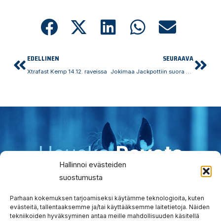
Prev
Nex
EDELLINEN
SEURAAVA
Xtrafast Kemp 14.12. raveissa
Jokimaa Jackpottiin suora paikka nopeimmalle Hambovoittajalle
Hauska
Ravata
Hallinnoi evästeiden
teidät!
suostumusta
Tervetuloa tutustumaan.
Parhaan kokemuksen tarjoamiseksi käytämme teknologioita, kuten
evästeitä, tallentaaksemme ja/tai käyttääksemme laitetietoja. Näiden
tekniikoiden hyväksyminen antaa meille mahdollisuuden käsitellä