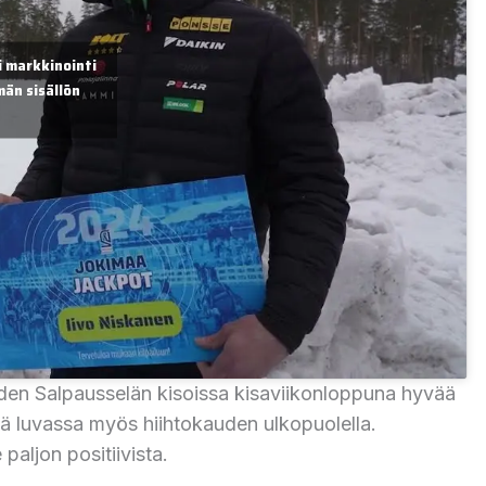
 markkinointi
än sisällön
ahden Salpausselän kisoissa kisaviikonloppuna hyvää
tä luvassa myös hiihtokauden ulkopuolella.
aljon positiivista.