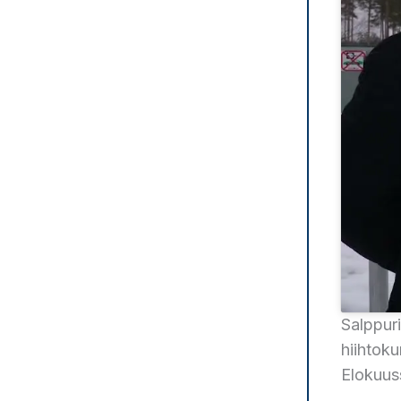
Salppuri
hiihtoku
Elokuuss