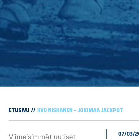
ETUSIVU
IIVO NISKANEN – JOKIMAA JACKPOT
07/03/2
Viimeisimmät uutiset