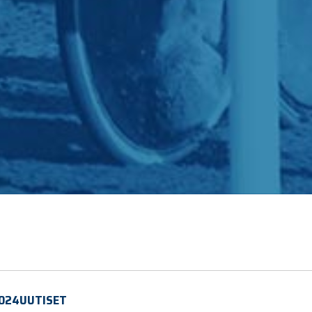
024
UUTISET