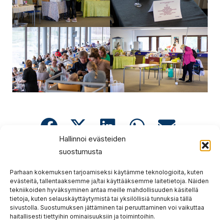
Hallinnoi evästeiden
suostumusta
Prev
Nex
EDELLINEN
SEURAAVA
Iivo Niskanen – Jokimaa Jackpot
Poniajolupakurssi Lahdessa Jokimaalla kevät 2024
Parhaan kokemuksen tarjoamiseksi käytämme teknologioita, kuten
evästeitä, tallentaaksemme ja/tai käyttääksemme laitetietoja. Näiden
tekniikoiden hyväksyminen antaa meille mahdollisuuden käsitellä
tietoja, kuten selauskäyttäytymistä tai yksilöllisiä tunnuksia tällä
sivustolla. Suostumuksen jättäminen tai peruuttaminen voi vaikuttaa
haitallisesti tiettyihin ominaisuuksiin ja toimintoihin.