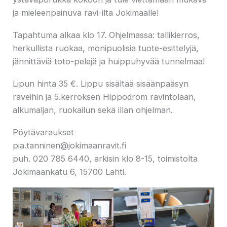
ja mieleenpainuva ravi-ilta Jokimaalle!
Tapahtuma alkaa klo 17. Ohjelmassa: tallikierros,
herkullista ruokaa, monipuolisia tuote-esittelyjä,
jännittäviä toto-pelejä ja huippuhyvää tunnelmaa!
Lipun hinta 35 €. Lippu sisältää sisäänpääsyn
raveihin ja 5.kerroksen Hippodrom ravintolaan,
alkumaljan, ruokailun sekä illan ohjelman.
Pöytävaraukset
pia.tanninen@jokimaanravit.fi
puh. 020 785 6440, arkisin klo 8-15, toimistolta
Jokimaankatu 6, 15700 Lahti.