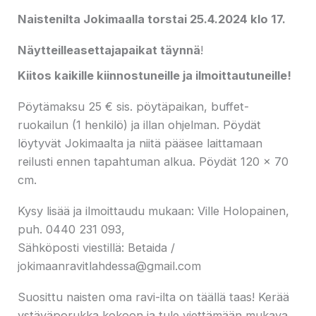
Naistenilta Jokimaalla torstai 25.4.2024 klo 17.
Näytteilleasettajapaikat täynnä
!
Kiitos kaikille kiinnostuneille ja ilmoittautuneille!
Pöytämaksu 25 € sis. pöytäpaikan, buffet-
ruokailun (1 henkilö) ja illan ohjelman. Pöydät
löytyvät Jokimaalta ja niitä pääsee laittamaan
reilusti ennen tapahtuman alkua. Pöydät 120 x 70
cm.
Kysy lisää ja ilmoittaudu mukaan: Ville Holopainen,
puh. 0440 231 093,
Sähköposti viestillä: Betaida /
jokimaanravitlahdessa@gmail.com
Suosittu naisten oma ravi-ilta on täällä taas! Kerää
ystäväporukka kokoon ja tule viettämään mukava