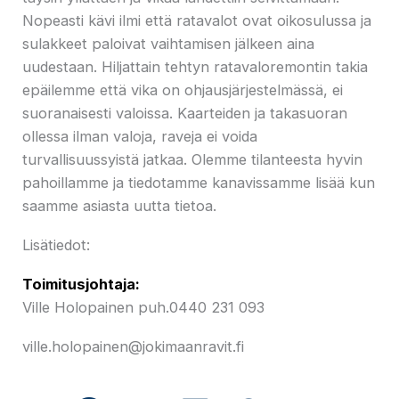
Nopeasti kävi ilmi että ratavalot ovat oikosulussa ja
sulakkeet paloivat vaihtamisen jälkeen aina
uudestaan. Hiljattain tehtyn ratavaloremontin takia
epäilemme että vika on ohjausjärjestelmässä, ei
suoranaisesti valoissa. Kaarteiden ja takasuoran
ollessa ilman valoja, raveja ei voida
turvallisuussyistä jatkaa. Olemme tilanteesta hyvin
pahoillamme ja tiedotamme kanavissamme lisää kun
saamme asiasta uutta tietoa.
Lisätiedot:
Toimitusjohtaja:
Ville Holopainen puh.0440 231 093
ville.holopainen@jokimaanravit.fi