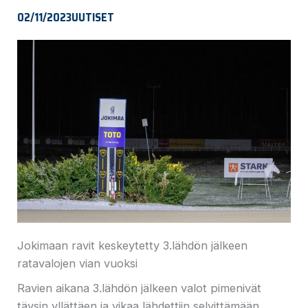
02/11/2023
UUTISET
Jokimaan ravit keskeytetty 3.lähdön jälkeen
ratavalojen vian vuoksi
Ravien aikana 3.lähdön jälkeen valot pimenivät
täysin yllättäen ja vikaa lähdettiin selvittämään.