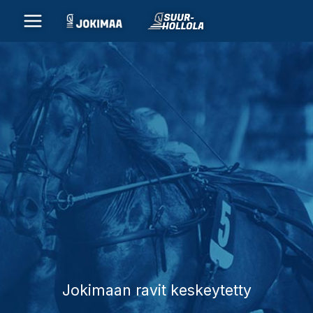
Siirry
sisältöön
Jokimaan ravit keskeytetty