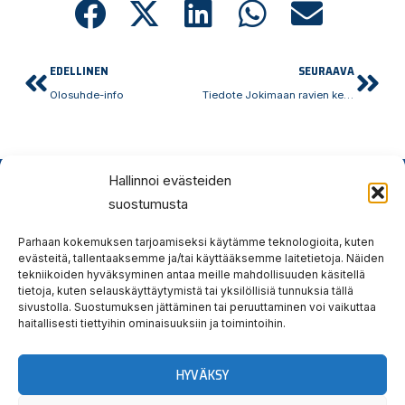
Prev
Nex
EDELLINEN
SEURAAVA
Olosuhde-info
Tiedote Jokimaan ravien keskeyttämisestä 3.11.2023
Hallinnoi evästeiden
suostumusta
Hauska
Ravata
Parhaan kokemuksen tarjoamiseksi käytämme teknologioita, kuten
evästeitä, tallentaaksemme ja/tai käyttääksemme laitetietoja. Näiden
teidät!
tekniikoiden hyväksyminen antaa meille mahdollisuuden käsitellä
tietoja, kuten selauskäyttäytymistä tai yksilöllisiä tunnuksia tällä
sivustolla. Suostumuksen jättäminen tai peruuttaminen voi vaikuttaa
Tervetuloa tutustumaan.
haitallisesti tiettyihin ominaisuuksiin ja toimintoihin.
Yllätyt taatusti!
HYVÄKSY