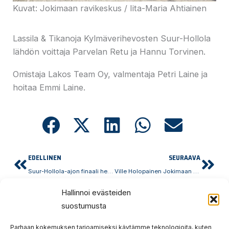
Kuvat: Jokimaan ravikeskus / Iita-Maria Ahtiainen
Lassila & Tikanoja Kylmäverihevosten Suur-Hollola
lähdön voittaja Parvelan Retu ja Hannu Torvinen.
Omistaja Lakos Team Oy, valmentaja Petri Laine ja
hoitaa Emmi Laine.
Prev
Nex
EDELLINEN
SEURAAVA
Suur-Hollola-ajon finaali hevoset
Ville Holopainen Jokimaan ravi- ja tapahtumakeskuksen toimitusjohtajaksi
Hallinnoi evästeiden
suostumusta
Parhaan kokemuksen tarjoamiseksi käytämme teknologioita, kuten