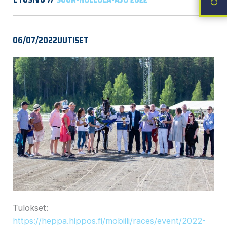
06/07/2022
UUTISET
Tulokset:
https://heppa.hippos.fi/mobiili/races/event/2022-