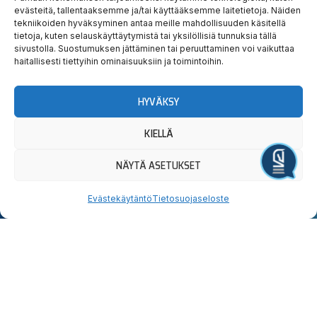
evästeitä, tallentaaksemme ja/tai käyttääksemme laitetietoja. Näiden
tekniikoiden hyväksyminen antaa meille mahdollisuuden käsitellä
Hauska
Ravata
tietoja, kuten selauskäyttäytymistä tai yksilöllisiä tunnuksia tällä
sivustolla. Suostumuksen jättäminen tai peruuttaminen voi vaikuttaa
teidät!
haitallisesti tiettyihin ominaisuuksiin ja toimintoihin.
Tervetuloa tutustumaan.
HYVÄKSY
Yllätyt taatusti!
KIELLÄ
NÄYTÄ ASETUKSET
Järjestä tapahtuma
Uutiskirjeen
Seuraa
Osta
Evästekäytäntö
Tietosuojaseloste
tilaus
meitä
liput
somessa
Lahden
Sähköpostiosoite:
OSTA
I
F
X
Y
T
Hevosystäväinseura
LIPUT
n
a
-
o
i
ry
Jokimaankatu
s
c
t
u
k
6, 15700
t
e
w
t
t
Kyllä,
Lahti
a
b
i
u
o
Puh.
020