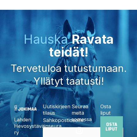
Hauska
Ravata
teidät!
Tervetuloa tutustumaan.
Yllätyt taatusti!
Uutiskirjeen
Seuraa
Osta
tilaus
meitä
liput
somessa
Lahden
Sähköpostiosoite:
OSTA
I
F
X
Y
T
Hevosystäväinseura
LIPUT
n
a
-
o
i
ry