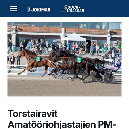
Siirry
sisältöön
Torstairavit
Amatööriohjastajien PM-