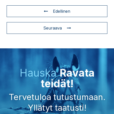
Edellinen
Seuraava
Hauska
Ravata
teidät!
Tervetuloa tutustumaan.
Yllätyt taatusti!