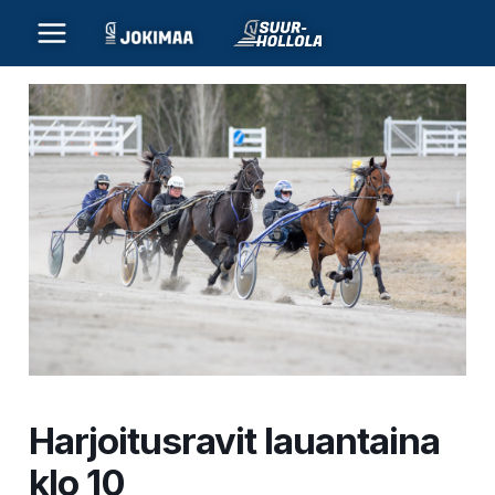
Siirry
sisältöön
Harjoitusravit lauantaina
klo 10