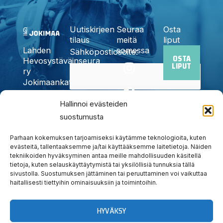
Uutiskirjeen
Seuraa
Osta
tilaus
meitä
liput
somessa
Lahden
Sähköpostiosoite:
OSTA
I
F
X
Y
T
Hevosystäväinseura
LIPUT
n
a
-
o
i
ry
Jokimaankatu
s
c
t
u
k
6, 15700
t
e
w
t
t
Kyllä,
Hallinnoi evästeiden
Lahti
a
b
i
u
o
Puh.
020
suostumusta
tilaan
g
o
t
b
k
785
uutiskirjeen
r
o
t
e
6440
Parhaan kokemuksen tarjoamiseksi käytämme teknologioita, kuten
a
k
e
evästeitä, tallentaaksemme ja/tai käyttääksemme laitetietoja. Näiden
info@jokimaanravit.fi
tekniikoiden hyväksyminen antaa meille mahdollisuuden käsitellä
m
r
Toimisto
tietoja, kuten selauskäyttäytymistä tai yksilöllisiä tunnuksia tällä
avoinna
sivustolla. Suostumuksen jättäminen tai peruuttaminen voi vaikuttaa
arkisin
haitallisesti tiettyihin ominaisuuksiin ja toimintoihin.
klo 8-15
HYVÄKSY