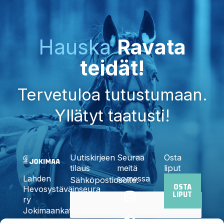
Hauska
Ravata
teidät!
Tervetuloa tutustumaan.
Yllätyt taatusti!
Uutiskirjeen
Seuraa
Osta
tilaus
meitä
liput
somessa
Lahden
Sähköpostiosoite:
OSTA
I
F
X
Y
T
Hevosystäväinseura
LIPUT
n
a
-
o
i
ry
Jokimaankatu
s
c
t
u
k
6, 15700