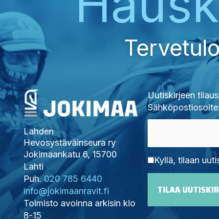
Haus
Tervetulo
Uutiskirjeen tilaus
Sähköpostiosoite
Lahden
Hevosystäväinseura ry
Jokimaankatu 6, 15700
Kyllä, tilaan uuti
Lahti
Puh.
020 785 6440
info@jokimaanravit.fi
Toimisto avoinna arkisin klo
8-15