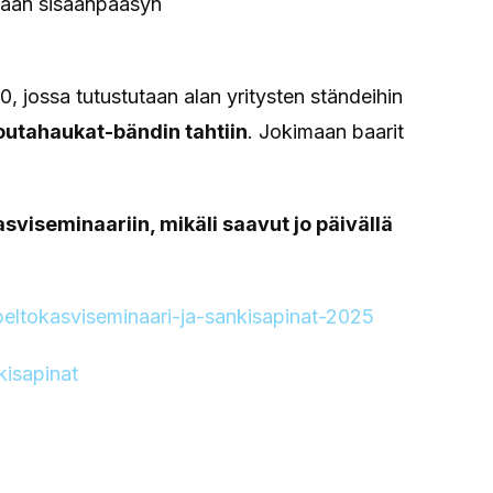
maan sisäänpääsyn
 jossa tutustutaan alan yritysten ständeihin
outahaukat-bändin tahtiin
. Jokimaan baarit
sviseminaariin, mikäli saavut jo päivällä
n-peltokasviseminaari-ja-sankisapinat-2025
isapinat