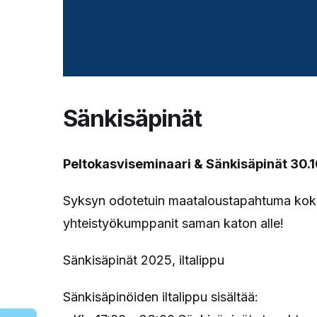
Sänkisäpinät
Peltokasviseminaari & Sänkisäpinät 30.1
Syksyn odotetuin maataloustapahtuma kokoaa 
yhteistyökumppanit saman katon alle!
Sänkisäpinät 2025, iltalippu
Sänkisäpinöiden iltalippu sisältää: