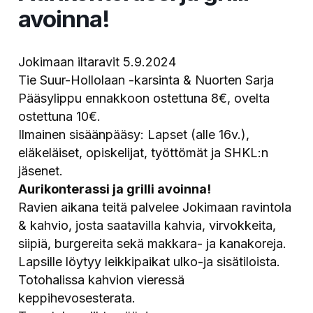
avoinna!
Jokimaan iltaravit 5.9.2024
Tie Suur-Hollolaan -karsinta & Nuorten Sarja
Pääsylippu ennakkoon ostettuna 8€, ovelta
ostettuna 10€.
Ilmainen sisäänpääsy: Lapset (alle 16v.),
eläkeläiset, opiskelijat, työttömät ja SHKL:n
jäsenet.
Aurikonterassi ja grilli avoinna!
Ravien aikana teitä palvelee Jokimaan ravintola
& kahvio, josta saatavilla kahvia, virvokkeita,
siipiä, burgereita sekä makkara- ja kanakoreja.
Lapsille löytyy leikkipaikat ulko-ja sisätiloista.
Totohalissa kahvion vieressä
keppihevosesterata.