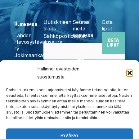
Uutiskirjeen
Seuraa
Osta
tilaus
meitä
liput
somessa
Lahden
Sähköpostiosoite:
OSTA
I
F
X
Y
T
Hevosystäväinseura
LIPUT
n
a
-
o
i
ry
Jokimaankatu
s
c
t
u
k
6, 15700
t
e
w
t
t
Kyllä,
Lahti
Hallinnoi evästeiden
a
b
i
u
o
Puh.
020
suostumusta
tilaan
g
o
t
b
k
785
uutiskirjeen
r
o
t
e
6440
Parhaan kokemuksen tarjoamiseksi käytämme teknologioita, kuten
a
k
e
info@jokimaanravit.fi
evästeitä, tallentaaksemme ja/tai käyttääksemme laitetietoja. Näiden
tekniikoiden hyväksyminen antaa meille mahdollisuuden käsitellä
m
r
Toimisto
tietoja, kuten selauskäyttäytymistä tai yksilöllisiä tunnuksia tällä
avoinna
sivustolla. Suostumuksen jättäminen tai peruuttaminen voi vaikuttaa
arkisin
haitallisesti tiettyihin ominaisuuksiin ja toimintoihin.
klo 8-15
HYVÄKSY