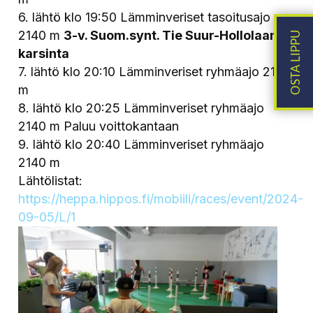
6. lähtö klo 19:50 Lämminveriset tasoitusajo
2140 m
3-v. Suom.synt. Tie Suur-Hollolaan -
karsinta
7. lähtö klo 20:10 Lämminveriset ryhmäajo 2140
m
8. lähtö klo 20:25 Lämminveriset ryhmäajo
2140 m Paluu voittokantaan
9. lähtö klo 20:40 Lämminveriset ryhmäajo
2140 m
Lähtölistat:
https://heppa.hippos.fi/mobiili/races/event/2024-
09-05/L/1