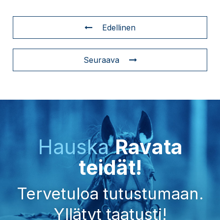
Edellinen
Seuraava
Hauska
Ravata
teidät!
Tervetuloa tutustumaan.
Yllätyt taatusti!