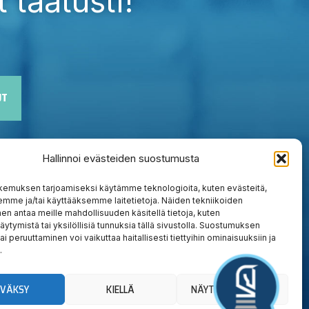
 taatusti!
UT
Hallinnoi evästeiden suostumusta
kemuksen tarjoamiseksi käytämme teknologioita, kuten evästeitä,
emme ja/tai käyttääksemme laitetietoja. Näiden tekniikoiden
n antaa meille mahdollisuuden käsitellä tietoja, kuten
äytymistä tai yksilöllisiä tunnuksia tällä sivustolla. Suostumuksen
ai peruuttaminen voi vaikuttaa haitallisesti tiettyihin ominaisuuksiin ja
.
YVÄKSY
KIELLÄ
NÄYTÄ ASETUKSET