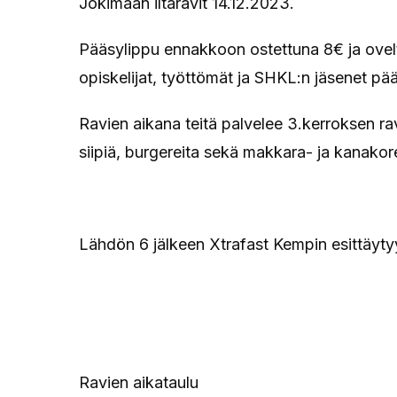
Jokimaan iltaravit 14.12.2023.
Pääsylippu ennakkoon ostettuna 8€ ja ovelta
opiskelijat, työttömät ja SHKL:n jäsenet pää
Ravien aikana teitä palvelee 3.kerroksen ra
siipiä, burgereita sekä makkara- ja kanakor
Lähdön 6 jälkeen Xtrafast Kempin esittäytyy
Ravien aikataulu