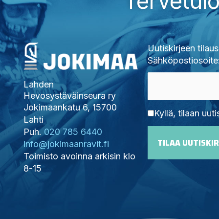
Tervetulo
Uutiskirjeen tilaus
Sähköpostiosoite
Lahden
Hevosystäväinseura ry
Jokimaankatu 6, 15700
Kyllä, tilaan uuti
Lahti
Puh.
020 785 6440
info@jokimaanravit.fi
Toimisto avoinna arkisin klo
8-15