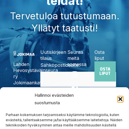
teidät!
Tervetuloa tutustumaan.
Yllätyt taatusti!
Uutiskirjeen
Seuraa
Osta
tilaus
meitä
liput
somessa
Lahden
Sähköpostiosoite:
OSTA
I
F
X
Y
T
Hevosystäväinseura
LIPUT
n
a
-
o
i
ry
Jokimaankatu
s
c
t
u
k
6, 15700
t
e
w
t
t
Kyllä,
Hallinnoi evästeiden
Lahti
a
b
i
u
o
Puh.
020
suostumusta
tilaan
g
o
t
b
k
785
uutiskirjeen
r
o
t
e
6440
Parhaan kokemuksen tarjoamiseksi käytämme teknologioita, kuten
a
k
e
evästeitä, tallentaaksemme ja/tai käyttääksemme laitetietoja. Näiden
info@jokimaanravit.fi
tekniikoiden hyväksyminen antaa meille mahdollisuuden käsitellä
m
r
Toimisto