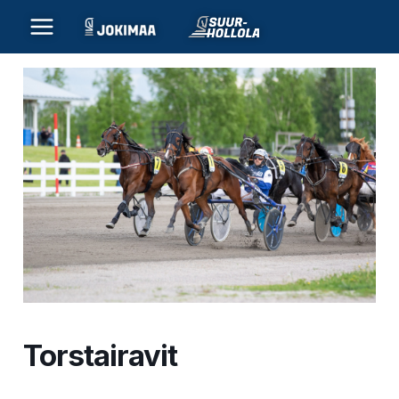
Siirry
sisältöön
Torstairavit