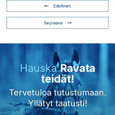
Edellinen
Seuraava
Hauska
Ravata
teidät!
Tervetuloa tutustumaan.
Yllätyt taatusti!