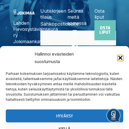
Uutiskirjeen
Seuraa
Osta
tilaus
meitä
liput
somessa
Lahden
Sähköpostiosoite:
OSTA
I
F
X
Y
T
Hevosystäväinseura
LIPUT
n
a
-
o
i
ry
Jokimaankatu
s
c
t
u
k
6, 15700
t
e
w
t
t
Kyllä,
Hallinnoi evästeiden
Lahti
a
b
i
u
o
Puh.
020
suostumusta
tilaan
g
o
t
b
k
785
uutiskirjeen
r
o
t
e
6440
Parhaan kokemuksen tarjoamiseksi käytämme teknologioita, kuten
a
k
e
evästeitä, tallentaaksemme ja/tai käyttääksemme laitetietoja. Näiden
info@jokimaanravit.fi
tekniikoiden hyväksyminen antaa meille mahdollisuuden käsitellä
m
r
Toimisto
tietoja, kuten selauskäyttäytymistä tai yksilöllisiä tunnuksia tällä
avoinna
sivustolla. Suostumuksen jättäminen tai peruuttaminen voi vaikuttaa
arkisin
haitallisesti tiettyihin ominaisuuksiin ja toimintoihin.
klo 8-15
HYVÄKSY
Järjestä tapahtuma
KIELLÄ