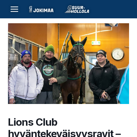
Siirry
sisältöön
Lions Club
hyväntekeväisyysravit –