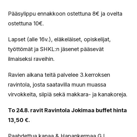
Pääsylippu ennakkoon ostettuna 8€ ja ovelta
ostettuna 10€.
Lapset (alle 16v.), eläkeläiset, opiskelijat,
työttömät ja SHKL:n jäsenet pääsevät
ilmaiseksi raveihin.
Ravien aikana teitä palvelee 3.kerroksen
ravintola, josta saatavilla muun muassa
virvokkeita, siipiä sekä makkara- ja kanakoreja.
To 24.8. ravit Ravintola Jokimaa buffet hinta
13,50 €.
Paahdettua kanaa & Hapankermaa G,L