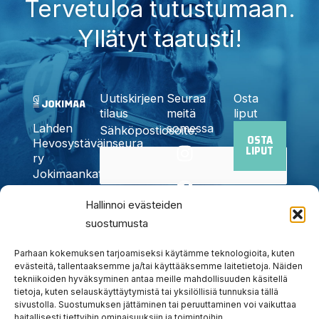
Tervetuloa tutustumaan.
Yllätyt taatusti!
Uutiskirjeen
Seuraa
Osta
tilaus
meitä
liput
somessa
Lahden
Sähköpostiosoite:
OSTA
I
F
X
Y
T
Hevosystäväinseura
LIPUT
n
a
-
o
i
ry
Jokimaankatu
s
c
t
u
k
6, 15700
t
e
w
t
t
Kyllä,
Hallinnoi evästeiden
Lahti
a
b
i
u
o
Puh.
020
suostumusta
tilaan
g
o
t
b
k
785
uutiskirjeen
r
o
t
e
6440
Parhaan kokemuksen tarjoamiseksi käytämme teknologioita, kuten
a
k
e
evästeitä, tallentaaksemme ja/tai käyttääksemme laitetietoja. Näiden
info@jokimaanravit.fi
tekniikoiden hyväksyminen antaa meille mahdollisuuden käsitellä
m
r
Toimisto
tietoja, kuten selauskäyttäytymistä tai yksilöllisiä tunnuksia tällä
avoinna
sivustolla. Suostumuksen jättäminen tai peruuttaminen voi vaikuttaa
arkisin
haitallisesti tiettyihin ominaisuuksiin ja toimintoihin.