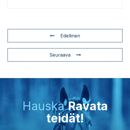
Edellinen
Seuraava
Hauska
Ravata
teidät!