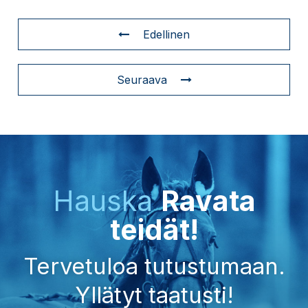
Edellinen
Seuraava
Hauska
Ravata
teidät!
Tervetuloa tutustumaan.
Yllätyt taatusti!