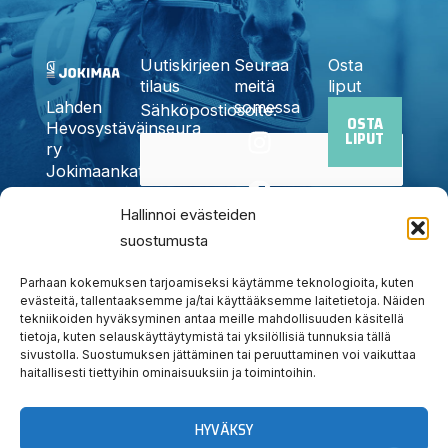
Uutiskirjeen
Seuraa
Osta
tilaus
meitä
liput
somessa
Lahden
Sähköpostiosoite:
OSTA
I
F
X
Y
T
Hevosystäväinseura
LIPUT
n
a
-
o
i
ry
Jokimaankatu
s
c
t
u
k
6, 15700
t
e
w
t
t
Kyllä,
Hallinnoi evästeiden
Lahti
a
b
i
u
o
Puh.
020
suostumusta
tilaan
g
o
t
b
k
785
uutiskirjeen
r
o
t
e
6440
Parhaan kokemuksen tarjoamiseksi käytämme teknologioita, kuten
a
k
e
evästeitä, tallentaaksemme ja/tai käyttääksemme laitetietoja. Näiden
info@jokimaanravit.fi
tekniikoiden hyväksyminen antaa meille mahdollisuuden käsitellä
m
r
Toimisto
tietoja, kuten selauskäyttäytymistä tai yksilöllisiä tunnuksia tällä
avoinna
sivustolla. Suostumuksen jättäminen tai peruuttaminen voi vaikuttaa
arkisin
haitallisesti tiettyihin ominaisuuksiin ja toimintoihin.
klo 8-15
HYVÄKSY