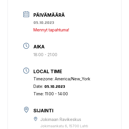
PÄIVÄMÄÄRÄ
05.10.2023
Mennyt tapahtuma!
AIKA
18:00 - 21:00
LOCAL TIME
Timezone:
America/New_York
05.10.2023
Date:
Time:
11:00 - 14:00
SIJAINTI
Jokimaan Ravikeskus
Jokimaankatu 6, 15700 Lahti