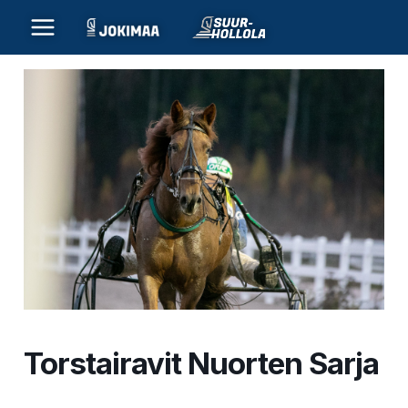
Siirry
sisältöön
Torstairavit Nuorten Sarja