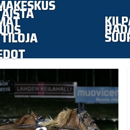
MAKESKUS
AISTA
KILP
MAT
RAD
UUS
SUU
TILOJA
EDOT