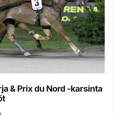
ja & Prix du Nord -karsinta
öt
8