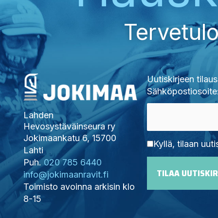
Tervetulo
Uutiskirjeen tilaus
Sähköpostiosoite
Lahden
Hevosystäväinseura ry
Jokimaankatu 6, 15700
Kyllä, tilaan uuti
Lahti
Puh.
020 785 6440
info@jokimaanravit.fi
Toimisto avoinna arkisin klo
8-15