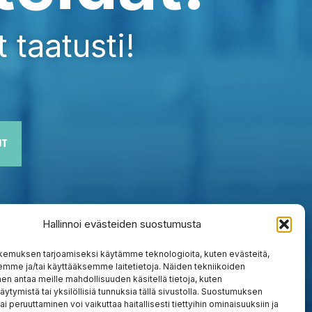
 taatusti!
UT
Hallinnoi evästeiden suostumusta
kemuksen tarjoamiseksi käytämme teknologioita, kuten evästeitä,
emme ja/tai käyttääksemme laitetietoja. Näiden tekniikoiden
n antaa meille mahdollisuuden käsitellä tietoja, kuten
äytymistä tai yksilöllisiä tunnuksia tällä sivustolla. Suostumuksen
ai peruuttaminen voi vaikuttaa haitallisesti tiettyihin ominaisuuksiin ja