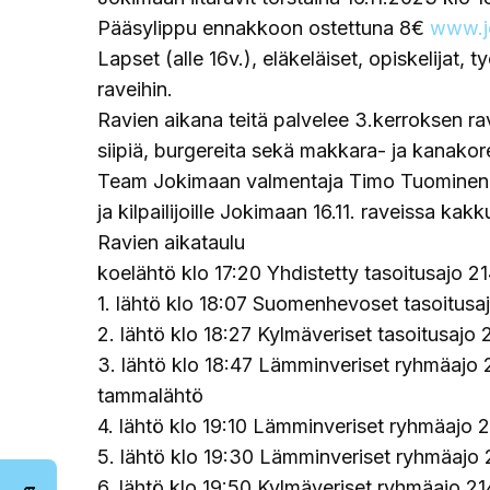
Pääsylippu ennakkoon ostettuna 8€
www.jo
Lapset (alle 16v.), eläkeläiset, opiskelijat,
raveihin.
Ravien aikana teitä palvelee 3.kerroksen ra
siipiä, burgereita sekä makkara- ja kanakor
Team Jokimaan valmentaja Timo Tuominen, S
ja kilpailijoille Jokimaan 16.11. raveissa kakk
Ravien aikataulu
koelähtö klo 17:20 Yhdistetty tasoitusajo 2
1. lähtö klo 18:07 Suomenhevoset tasoitus
2. lähtö klo 18:27 Kylmäveriset tasoitusaj
3. lähtö klo 18:47 Lämminveriset ryhmäajo
tammalähtö
4. lähtö klo 19:10 Lämminveriset ryhmäajo 
5. lähtö klo 19:30 Lämminveriset ryhmäaj
6. lähtö klo 19:50 Kylmäveriset ryhmäajo 2