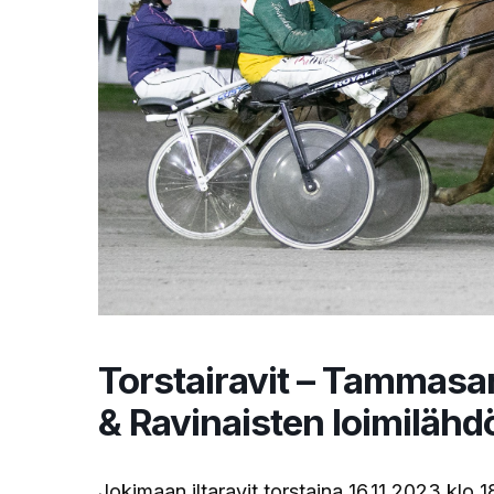
Torstairavit – Tammasar
& Ravinaisten loimilähd
Jokimaan iltaravit torstaina 16.11.2023 klo 1