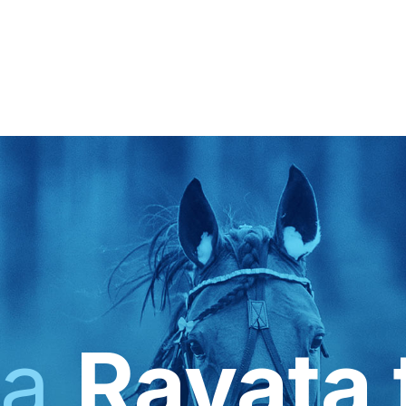
ka
Ravata 