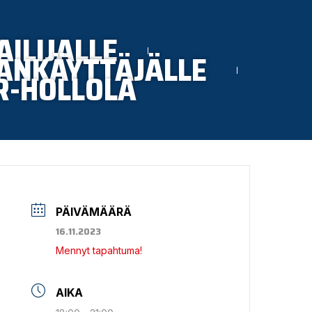
AILIJALLE
ANKÄYTTÄJÄLLE
R-HOLLOLA
PÄIVÄMÄÄRÄ
16.11.2023
Mennyt tapahtuma!
AIKA