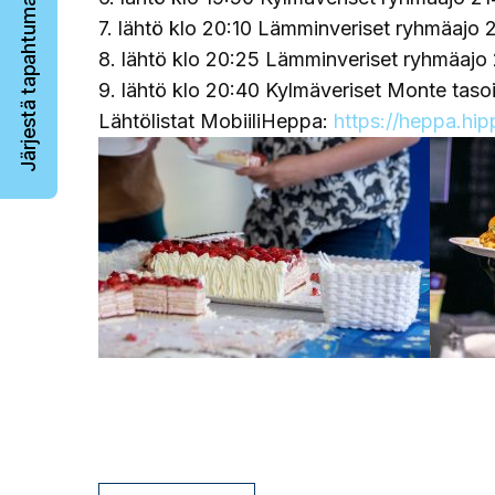
Järjestä tapahtuma
7. lähtö klo 20:10 Lämminveriset ryhmäajo
8. lähtö klo 20:25 Lämminveriset ryhmäajo
9. lähtö klo 20:40 Kylmäveriset Monte taso
Lähtölistat MobiiliHeppa:
https://heppa.hip