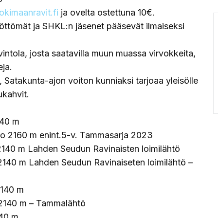
kimaanravit.fi
ja ovelta ostettuna 10€.
 työttömät ja SHKL:n jäsenet pääsevät ilmaiseksi
vintola, josta saatavilla muun muassa virvokkeita,
eja.
atakunta-ajon voiton kunniaksi tarjoaa yleisölle
ukahvit.
140 m
ajo 2160 m enint.5-v. Tammasarja 2023
o 2140 m Lahden Seudun Ravinaisten loimilähtö
 2140 m Lahden Seudun Ravinaiseten loimilähtö –
2140 m
o 2140 m – Tammalähtö
140 m