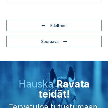
Edellinen
Seuraava
Hauska
Ravata
teidät!
Tervetuloa tutustumaan.