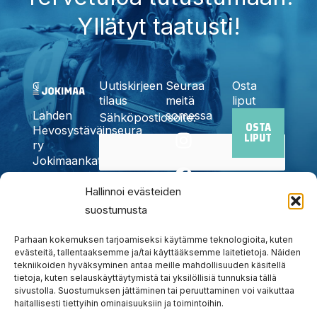
Yllätyt taatusti!
Uutiskirjeen
Seuraa
Osta
tilaus
meitä
liput
somessa
Lahden
Sähköpostiosoite:
OSTA
I
F
X
Y
T
Hevosystäväinseura
LIPUT
n
a
-
o
i
ry
Jokimaankatu
s
c
t
u
k
6, 15700
t
e
w
t
t
Kyllä,
Hallinnoi evästeiden
Lahti
a
b
i
u
o
Puh.
020
suostumusta
tilaan
g
o
t
b
k
785
uutiskirjeen
r
o
t
e
6440
Parhaan kokemuksen tarjoamiseksi käytämme teknologioita, kuten
a
k
e
evästeitä, tallentaaksemme ja/tai käyttääksemme laitetietoja. Näiden
info@jokimaanravit.fi
tekniikoiden hyväksyminen antaa meille mahdollisuuden käsitellä
m
r
Toimisto
tietoja, kuten selauskäyttäytymistä tai yksilöllisiä tunnuksia tällä
avoinna
sivustolla. Suostumuksen jättäminen tai peruuttaminen voi vaikuttaa
arkisin
haitallisesti tiettyihin ominaisuuksiin ja toimintoihin.
klo 8-15