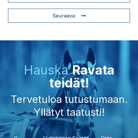
Seuraava
Hauska
Ravata
teidät!
Tervetuloa tutustumaan.
Yllätyt taatusti!
Uutiskirjeen
Seuraa
Osta