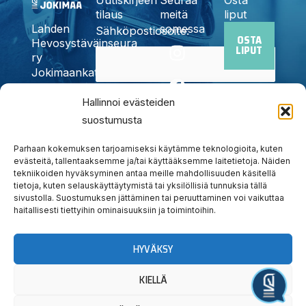
tilaus
meitä
liput
somessa
Lahden
Sähköpostiosoite:
OSTA
I
F
X
Y
T
Hevosystäväinseura
LIPUT
n
a
-
o
i
ry
Jokimaankatu
s
c
t
u
k
6, 15700
t
e
w
t
t
Kyllä,
Hallinnoi evästeiden
Lahti
a
b
i
u
o
Puh.
020
suostumusta
tilaan
g
o
t
b
k
785
uutiskirjeen
r
o
t
e
6440
Parhaan kokemuksen tarjoamiseksi käytämme teknologioita, kuten
a
k
e
evästeitä, tallentaaksemme ja/tai käyttääksemme laitetietoja. Näiden
info@jokimaanravit.fi
tekniikoiden hyväksyminen antaa meille mahdollisuuden käsitellä
m
r
Toimisto
tietoja, kuten selauskäyttäytymistä tai yksilöllisiä tunnuksia tällä
avoinna
sivustolla. Suostumuksen jättäminen tai peruuttaminen voi vaikuttaa
arkisin
haitallisesti tiettyihin ominaisuuksiin ja toimintoihin.
klo 8-15
HYVÄKSY
KIELLÄ
Järjestä tapahtuma