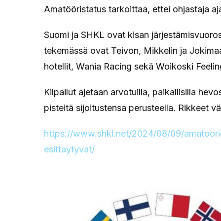
Amatööristatus tarkoittaa, ettei ohjastaja a
Suomi ja SHKL ovat kisan järjestämisvuor
tekemässä ovat Teivon, Mikkelin ja Jokimaa
hotellit, Wania Racing sekä Woikoski Feelin
Kilpailut ajetaan arvotuilla, paikallisilla hev
pisteitä sijoitustensa perusteella. Rikkeet v
https://www.shkl.net/2024/08/09/amatoori
esittaytyvat/