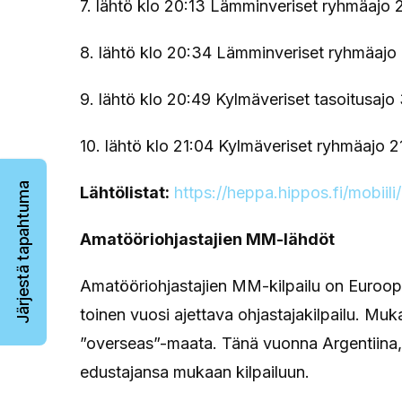
7. lähtö klo 20:13 Lämminveriset ryhmäajo
8. lähtö klo 20:34 Lämminveriset ryhmäajo
9. lähtö klo 20:49 Kylmäveriset tasoitusajo
10. lähtö klo 21:04 Kylmäveriset ryhmäajo 
Järjestä tapahtuma
Lähtölistat:
https://heppa.hippos.fi/mobiil
Amatööriohjastajien MM-lähdöt
Amatööriohjastajien MM-kilpailu on Euroopa
toinen vuosi ajettava ohjastajakilpailu. Mu
”overseas”-maata. Tänä vuonna Argentiina,
edustajansa mukaan kilpailuun.