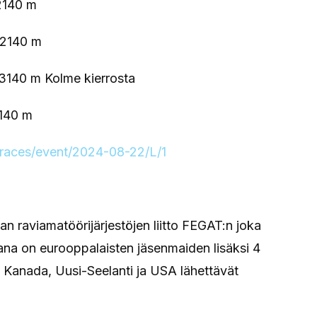
 2140 m
 2140 m
 3140 m Kolme kierrosta
2140 m
i/races/event/2024-08-22/L/1
n raviamatöörijärjestöjen liitto FEGAT:n joka
kana on eurooppalaisten jäsenmaiden lisäksi 4
 Kanada, Uusi-Seelanti ja USA lähettävät