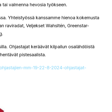
ja tai valmenna hevosia työkseen.
ossa. Yhteistyössä kanssamme hienoa kokemusta
n raviradat, Veljekset Wahsltén, Greenstar-
g.
osilla. Ohjastajat keräävät kilpailun osalähdöistä
ähentävät pistesaalista.
ohjastajien-mm-19-22-8-2024-ohjastajat-