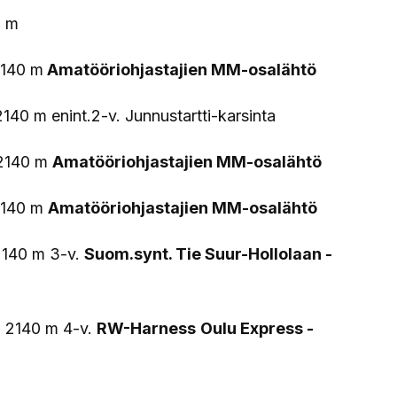
0 m
2140 m
Amatööriohjastajien MM-osalähtö
140 m enint.2-v. Junnustartti-karsinta
 2140 m
Amatööriohjastajien MM-osalähtö
 2140 m
Amatööriohjastajien MM-osalähtö
 2140 m 3-v.
Suom.synt. Tie Suur-Hollolaan -
o 2140 m 4-v.
RW-Harness
Oulu Express -