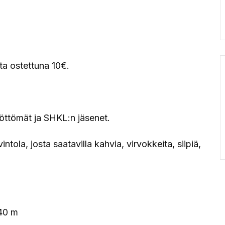
ta ostettuna 10€.
 työttömät ja SHKL:n jäsenet.
ntola, josta saatavilla kahvia, virvokkeita, siipiä,
140 m