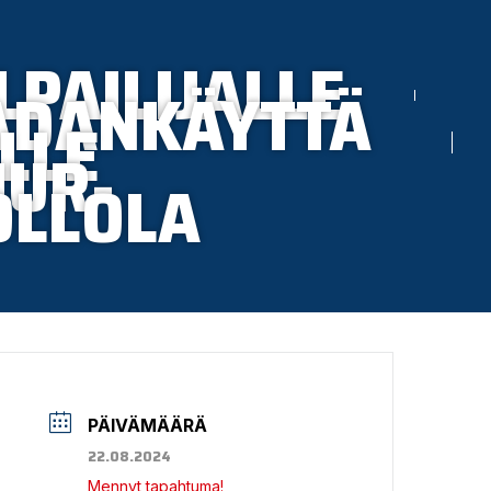
LPAILIJALLE
ADANKÄYTTÄ
LLE
UUR-
OLLOLA
PÄIVÄMÄÄRÄ
22.08.2024
Mennyt tapahtuma!