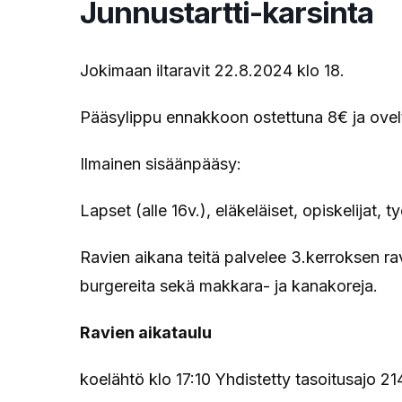
Junnustartti-karsinta
Jokimaan iltaravit 22.8.2024 klo 18.
Pääsylippu ennakkoon ostettuna 8€ ja ovel
Ilmainen sisäänpääsy:
Lapset (alle 16v.), eläkeläiset, opiskelijat,
Ravien aikana teitä palvelee 3.kerroksen ravi
burgereita sekä makkara- ja kanakoreja.
Ravien aikataulu
koelähtö klo 17:10 Yhdistetty tasoitusajo 2